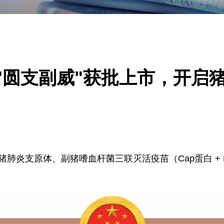
圆支副威"获批上市，开启猪
肺炎支原体、副猪嗜血杆菌三联灭活疫苗（Cap蛋白 + LY