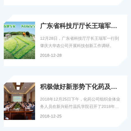
广东省科技厅厅长王瑞军到
肇庆大华农公司调研
12月28日，广东省科技厅厅长王瑞军一行到
肇庆大华农公司开展科技创新工作调研。
2018-12-28
积极做好新形势下化药及添
加剂产品营销工作——大华
2018年12月25日下午，化药公司组织全体业
农化药公司召开2018年度销
务人员在新兴簕竹温氏学院召开了2018年销
售工作总结会
售工作总结会，大华农事业部副总裁方炳虎参
2018-12-25
加了总结会。