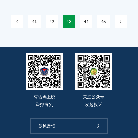
上一页
41
42
43
44
下一页
45
有话码上说
关注公众号
举报有奖
发起投诉
意见反馈